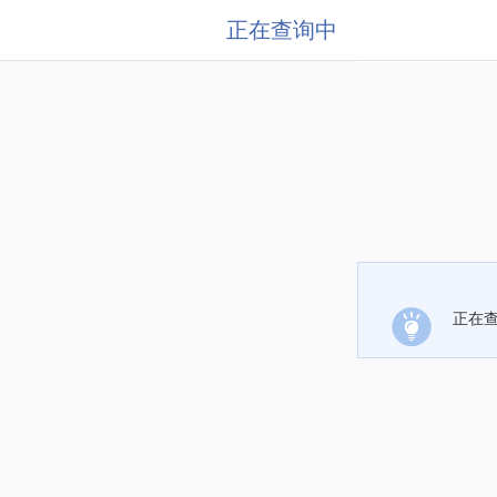
正在查询中
正在