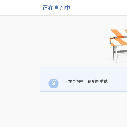
正在查询中
正在查询中，请刷新重试