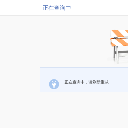
正在查询中
正在查询中，请刷新重试