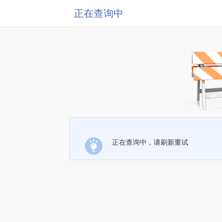
正在查询中
正在查询中，请刷新重试